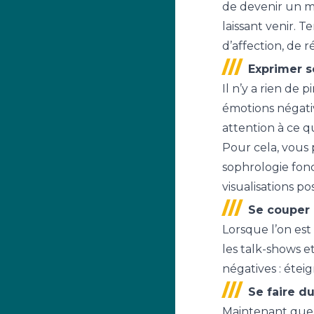
de devenir un ma
laissant venir. 
d’affection, de 
Exprimer s
Il n’y a rien de 
émotions négativ
attention à ce q
Pour cela, vous 
sophrologie fonc
visualisations po
Se couper
Lorsque l’on est 
les talk-shows e
négatives : étei
Se faire d
Maintenant que v