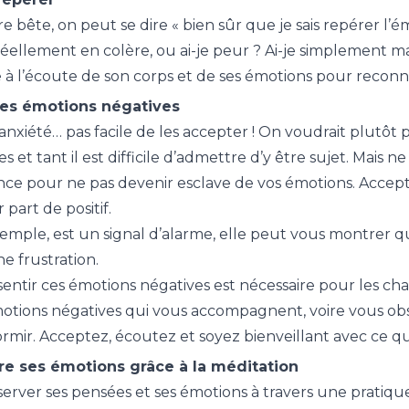
e bête, on peut se dire « bien sûr que je sais repérer l’ém
réellement en colère, ou ai-je peur ? Ai-je simplement mal
 à l’écoute de son corps et de ses émotions pour reconnai
es émotions négatives
 anxiété… pas facile de les accepter ! On voudrait plutôt 
 et tant il est difficile d’admettre d’y être sujet. Mais 
nce pour ne pas devenir esclave de vos émotions. Acceptez 
part de positif.
xemple, est un signal d’alarme, elle peut vous montrer q
 frustration.
entir ces émotions négatives est nécessaire pour les chasse
motions négatives qui vous accompagnent, voire vous obs
mir. Acceptez, écoutez et soyez bienveillant avec ce q
 ses émotions grâce à la méditation
rver ses pensées et ses émotions à travers une pratique 