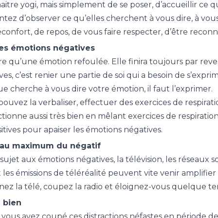
itre yogi, mais simplement de se poser, d’accueillir ce qu
Tentez d’observer ce qu’elles cherchent à vous dire, à v
réconfort, de repos, de vous faire respecter, d’être recon
es émotions négatives
pire qu’une émotion refoulée. Elle finira toujours par rev
es, c’est renier une partie de soi qui a besoin de s’expr
ue cherche à vous dire votre émotion, il faut l’exprimer.
pouvez la verbaliser, effectuer des exercices de respirat
tionne aussi très bien en mêlant exercices de respiration
sitives pour apaiser les émotions négatives.
 au maximum du négatif
sujet aux émotions négatives, la télévision, les réseaux soc
t les émissions de téléréalité peuvent vite venir amplifi
gnez la télé, coupez la radio et éloignez-vous quelque t
u bien
ous avez coupé ces distractions néfastes en période de f