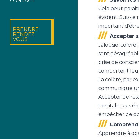
CONTACT
Cela peut paraitr
évident. Suis-je 
important d’être
PRENDRE
RENDEZ
Accepter s
VOUS
Jalousie, colère,
sont désagréables
prise de conscie
comportent leur 
La colère, par e
communique une
Accepter de ress
mentale : ces é
empêcher de dor
Comprendre
Apprendre à obse