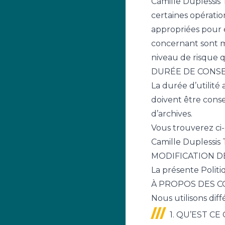
Camille Duplessis 
certaines opératio
appropriées pour é
concernant sont mi
niveau de risque 
DURÉE DE CONS
La durée d’utilité
doivent être conser
d’archives.
Vous trouverez ci-
Camille Duplessis 
MODIFICATION D
La présente Polit
À PROPOS DES C
Nous utilisons diff
1. QU’EST CE