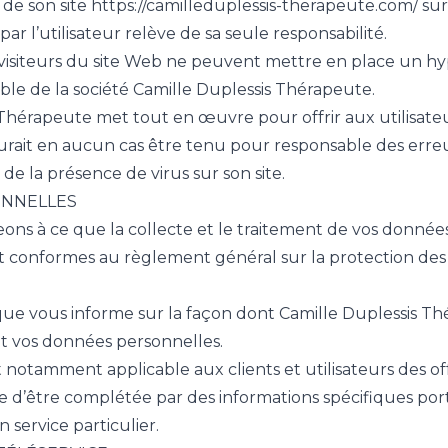
 de son site https://camilleduplessis-therapeute.com/ sur l’u
 par l’utilisateur relève de sa seule responsabilité.
t visiteurs du site Web ne peuvent mettre en place un hype
ble de la société Camille Duplessis Thérapeute.
Thérapeute met tout en œuvre pour offrir aux utilisateur
saurait en aucun cas être tenu pour responsable des erreu
de la présence de virus sur son site.
NNELLES
s à ce que la collecte et le traitement de vos données, 
t conformes au règlement général sur la protection des 
que vous informe sur la façon dont Camille Duplessis Thé
nt vos données personnelles.
t notamment applicable aux clients et utilisateurs des of
e d’être complétée par des informations spécifiques porté
 service particulier.