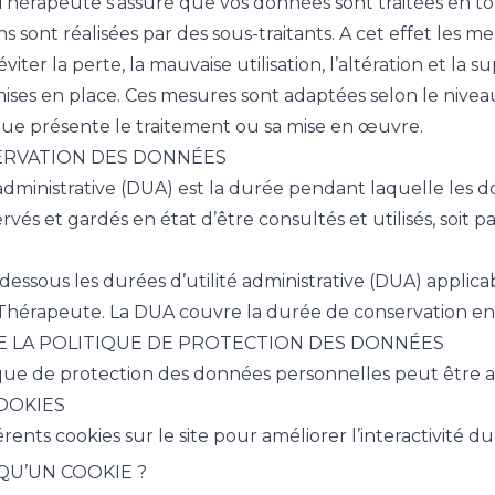
Thérapeute s’assure que vos données sont traitées en tou
ns sont réalisées par des sous-traitants. A cet effet les 
viter la perte, la mauvaise utilisation, l’altération et l
ses en place. Ces mesures sont adaptées selon le niveau 
que présente le traitement ou sa mise en œuvre.
ERVATION DES DONNÉES
 administrative (DUA) est la durée pendant laquelle les
vés et gardés en état d’être consultés et utilisés, soit pa
dessous les durées d’utilité administrative (DUA) applic
Thérapeute. La DUA couvre la durée de conservation en b
E LA POLITIQUE DE PROTECTION DES DONNÉES
ique de protection des données personnelles peut être 
OOKIES
érents cookies sur le site pour améliorer l’interactivité du 
 QU’UN COOKIE ?