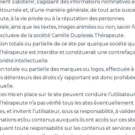
ent s’abstenir, s’agissant des informations nominatives a
détournée et, d’une manière générale, de tout acte suscep
te, à la vie privée ou à la réputation des personnes.
ale, ainsi que les textes, images animées ou non, savoir-
exclusive de la société Camille Duplessis Thérapeute.
on totale ou partielle de ce site par quelque société que 
Thérapeute est interdite et constituerait une contrefaçon
riété intellectuelle.
 totale ou partielle des marques ou logos, effectuée à p
 détenteurs des droits s’y rapportant est donc prohibée, 
uelle.
es mis en place sur le site peuvent conduire l’utilisateur s
Thérapeute n’a pas vérifié tous les sites éventuellement 
s, et invitent l’utilisateur, sous sa responsabilité, à vali
ormations et/ou contenus auxquels ils ont accès sur ces si
ent toute responsabilité sur les contenus et services off