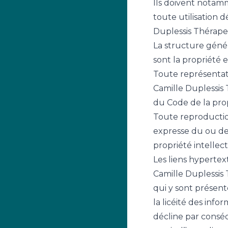
Ils doivent notamm
toute utilisation 
Duplessis Thérapeu
La structure génér
sont la propriété 
Toute représentati
Camille Duplessis 
du Code de la prop
Toute reproduction
expresse du ou des
propriété intellect
Les liens hypertext
Camille Duplessis 
qui y sont présente
la licéité des inf
décline par conséqu