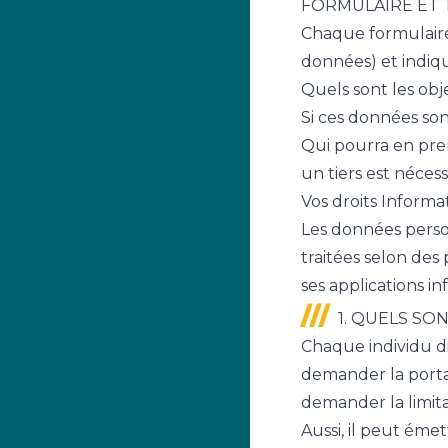
FORMULAIRE ET 
Chaque formulaire 
données) et indi
Quels sont les obje
Si ces données son
Qui pourra en pre
un tiers est néces
Vos droits Informa
Les données person
traitées selon de
ses applications i
1. QUELS SO
Chaque individu di
demander la portab
demander la limita
Aussi, il peut éme