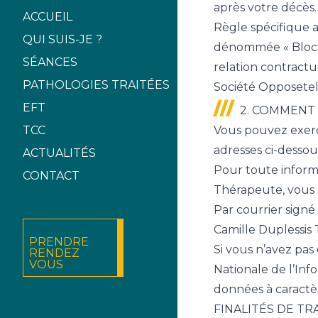
après votre décès.
ACCUEIL
Règle spécifique 
QUI SUIS-JE ?
dénommée « Blocte
SÉANCES
relation contractu
PATHOLOGIES TRAITÉES
Société Opposetel,
EFT
2. COMMENT 
TCC
Vous pouvez exerc
adresses ci-dessou
ACTUALITÉS
Pour toute informa
CONTACT
Thérapeute, vous 
Par courrier signé
Camille Duplessis
PRENDRE
Si vous n’avez pas
RENDEZ
VOUS
Nationale de l’Inf
données à caractè
FINALITÉS DE T