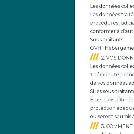
Les données collect
Les données trait
procédures judiciai
conformer à d’autr
Sous-traitants
OVH : Hébergement
2. VOS DONN
Les données collec
Thérapeute prend l
de vos données ad
Si les sous-traitan
États-Unis d’Améri
protection adéqua
ou seront soumis à
3. COMMENT