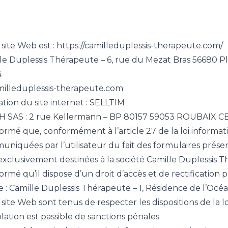
 site Web est :
https://camilleduplessis-therapeute.com/
ille Duplessis Thérapeute – 6, rue du Mezat Bras 56680 
4
illeduplessis-therapeute.com
tion du site internet :
SELLTIM
SAS : 2 rue Kellermann – BP 80157 59053 ROUBAIX C
nformé que, conformément à l’article 27 de la loi informatiq
niquées par l’utilisateur du fait des formulaires présent
xclusivement destinées à la société Camille Duplessis T
nformé qu’il dispose d’un droit d’accès et de rectificatio
nte : Camille Duplessis Thérapeute – 1, Résidence de l’
 site Web sont tenus de respecter les dispositions de la loi
iolation est passible de sanctions pénales.