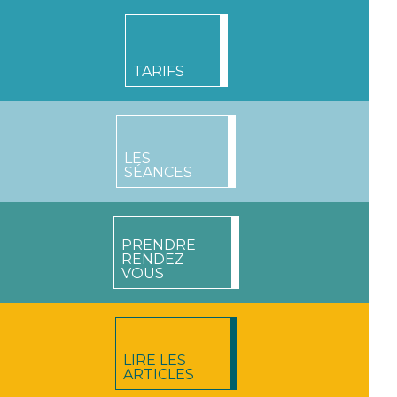
TARIFS
LES
SÉANCES
PRENDRE
RENDEZ
VOUS
LIRE LES
ARTICLES