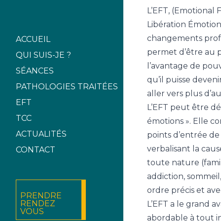
L’EFT, (Emotional
Libération Émotio
changements profo
ACCUEIL
permet d’être au p
QUI SUIS-JE ?
l’avantage de pouv
SÉANCES
qu’il puisse deveni
PATHOLOGIES TRAITÉES
aller vers plus d’a
EFT
L’EFT peut être d
TCC
émotions ». Elle co
ACTUALITÉS
points d’entrée d
verbalisant la cau
CONTACT
toute nature (famill
addiction, sommeil,
ordre précis et ave
PRENDRE
RENDEZ
L’EFT a le grand a
VOUS
abordable à tout in