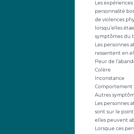
Les expériences
personnalité bor
de violences phy
lorsqu’elles éta
symptômes du tr
Les personnes at
ressentent en e
Peur de l’aban
Colère
Inconstance
Comportement i
Autres symptôm
Les personnes at
sont sur le poin
elles peuvent a
Lorsque ces pers