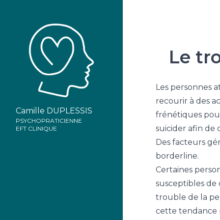
Le tr
Les personnes a
recourir à des a
Camille DUPLESSIS
frénétiques pour
PSYCHOPRATICIENNE
suicider afin de
EFT CLINIQUE
Des facteurs
gén
borderline.
Certaines person
susceptibles de 
trouble de la p
cette tendance p